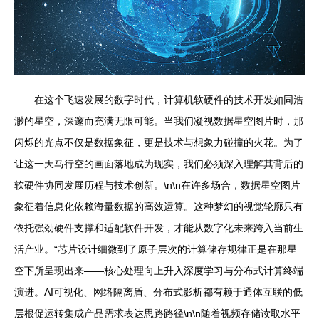
在这个飞速发展的数字时代，计算机软硬件的技术开发如同浩
渺的星空，深邃而充满无限可能。当我们凝视数据星空图片时，那
闪烁的光点不仅是数据象征，更是技术与想象力碰撞的火花。为了
让这一天马行空的画面落地成为现实，我们必须深入理解其背后的
软硬件协同发展历程与技术创新。\n\n在许多场合，数据星空图片
象征着信息化依赖海量数据的高效运算。这种梦幻的视觉轮廓只有
依托强劲硬件支撑和适配软件开发，才能从数字化未来跨入当前生
活产业。“芯片设计细微到了原子层次的计算储存规律正是在那星
空下所呈现出来——核心处理向上升入深度学习与分布式计算终端
演进。AI可视化、网络隔离盾、分布式影析都有赖于通体互联的低
层根促运转集成产品需求表达思路路径\n\n随着视频存储读取水平