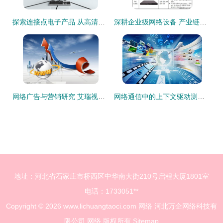
探索连接点电子产品 从高清影像到技术核心的综合解析
深耕企业级网络设备 产业链核心产品的高效赋能力**
网络广告与营销研究 艾瑞视角下的新时代策略
网络通信中的上下文驱动测试 掌握动态环境下的质量保障
地址：河北省石家庄市桥西区中华南大街210号启程大厦1801室
电话：1733051**
Copyright © 2026
www.lichuangtaoci.com
网络
河北万企网络科技有
限公司
网络
版权所有
Sitemap