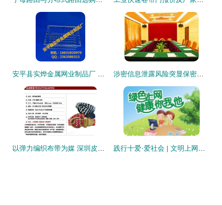
安平县实烨金属网业制品厂 深耕金属网业，启航计算机软硬件技术开发新征程
涉密信息泄露风险突显保密会议室建设标准的重要性
以弹力编织布带为媒 深圳皮卡迪贸易如何重塑时尚配件供应链
践行十爱·爱社会 | 文明上网倡议书——致威远县广大团员青年